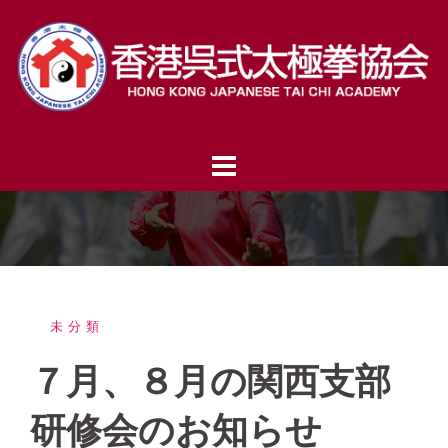
コ
ン
テ
ン
ツ
へ
ス
キ
ッ
プ
未分類
７月、８月の関西支部
研修会のお知らせ