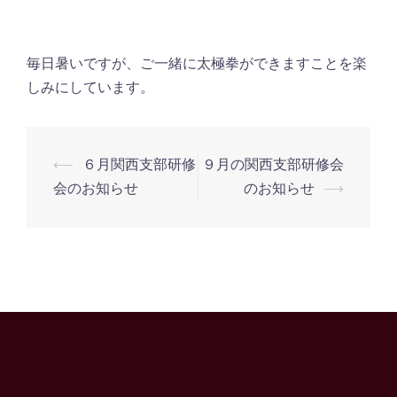
毎日暑いですが、ご一緒に太極拳ができますことを楽
しみにしています。
⟵
６月関西支部研修
９月の関西支部研修会
投
会のお知らせ
のお知らせ
⟶
稿
ナ
ビ
ゲ
ー
シ
ョ
ン